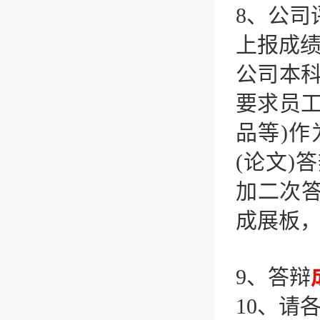
8
、公司
上报成
公司本
要求员
品等
)
作
(
论文
)
答
加二次
成展板
9
、答辩
10
、请