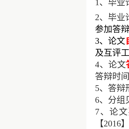
1
、毕业
2
、毕业
参加答
3
、论文
及互评
4
、论文
答辩时
5
、答辩
6
、分组
7
、论文
【
2016