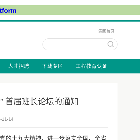
form
集团首页
人才招聘
下载专区
工程教育认证
” 首届班长论坛的通知
11-14
党的十九大精神，进一步落实全国、全省