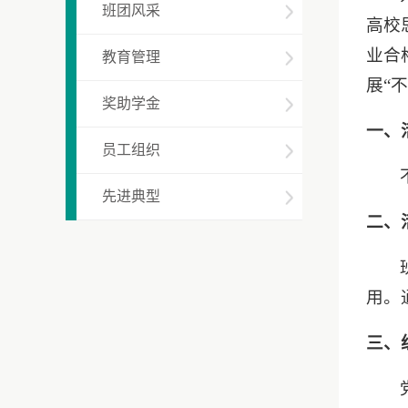
班团风采
高校
业合
教育管理
展“
奖助学金
一、
员工组织
先进典型
二、
用。
三、