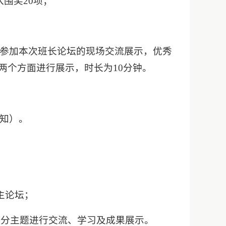
入围奖
20
项；
参加本次班长论坛的现场交流展示，优秀
两个方面进行展示，时长为
10
分钟。
知）。
主论坛；
室分主题进行交流、学习及成果展示。