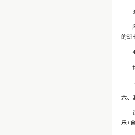
3
的班
4
六、
乐
+