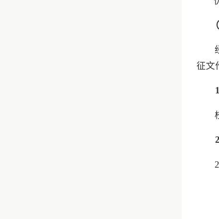
征文
1
2