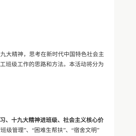
十九大精神，思考在新时代中国特色社会主
工班级工作的思路和方法。本活动将分为
习、十九大精神进班级、社会主义核心价
“班级管理”、“困难生帮扶”、“宿舍文明”