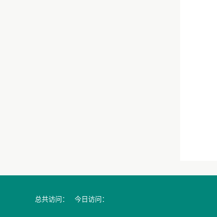
总共访问：
今日访问：