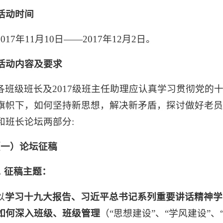
活动时间
2017
年
11
月
10
日——
2017
年
12
月
2
日。
活动内容及要求
各班级班长及
2017
级班主任助理应认真学习贯彻党的
旗帜下，如何坚持新思想，解决新矛盾，探讨做好老员
和班长论坛两部分
:
（一）论坛征稿
.
征稿主题：
以
学习十九大报告、习近平总书记系列重要讲话精神学
如何深入班级、班级管理
（“思想建设”、“学风建设”、